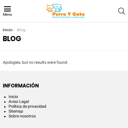
S
Menu
You are here:
Inicio
Blog
BLOG
Apologies, but no results were found.
INFORMACIÓN
Inicio
Aviso Legal
Política de privacidad
Sitemap
Sobre nosotros