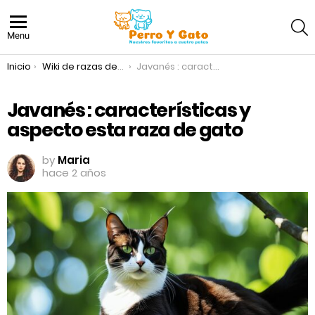
S
Menu
You are here:
Inicio
Wiki de razas de gatos
Javanés : características y aspecto esta raza de gato
Javanés : características y
aspecto esta raza de gato
by
Maria
hace 2 años