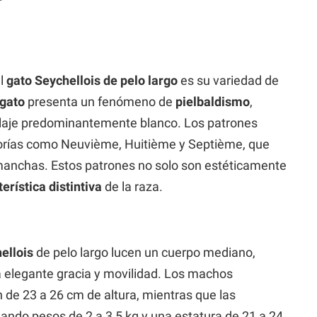
el
gato Seychellois de pelo largo
es su variedad de
gato
presenta un fenómeno de
pielbaldismo
,
laje predominantemente blanco. Los patrones
gorías como Neuvième, Huitième y Septième, que
manchas. Estos patrones no solo son estéticamente
erística distintiva
de la raza.
ellois
de pelo largo lucen un cuerpo mediano,
a elegante gracia y movilidad. Los machos
 de 23 a 26 cm de altura, mientras que las
do pesos de 2 a 3,5 kg y una estatura de 21 a 24