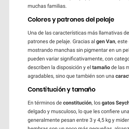
muchas familias.
Colores y patrones del pelaje
Una de las características más llamativas d
patrones de pelaje. Gracias al
gen Van
, este
mostrando manchas sin pigmentar en un pe
pueden variar significativamente, con cate
describen la disposición y el
tamaño
de las 
agradables, sino que también son una
caract
Constitución y tamaño
En términos de
constitución
, los
gatos Seych
delgado y musculoso, lo que les confiere un
generalmente pesan entre 3 y 4,5 kg y miden
hembras son un poco más pequeñas, alcanzan