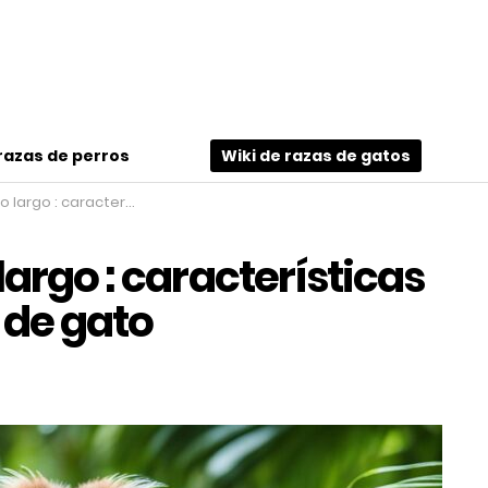
 razas de perros
Wiki de razas de gatos
ísticas y aspecto esta raza de gato
largo : características
 de gato