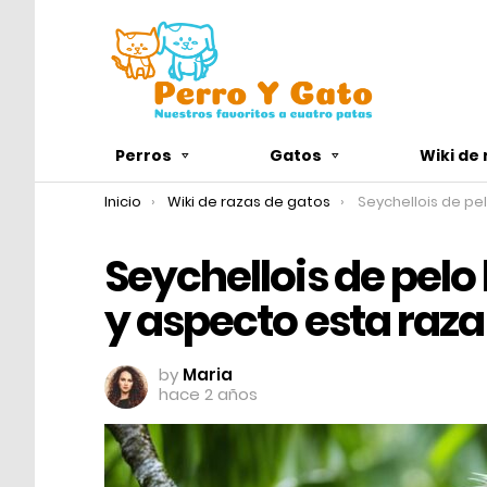
Perros
Gatos
Wiki de
You are here:
Inicio
Wiki de razas de gatos
Seychellois de pelo largo : caracter
Seychellois de pelo 
y aspecto esta raza
by
Maria
hace 2 años